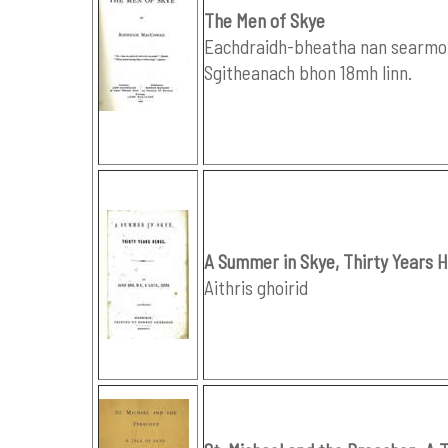
The Men of Skye
Eachdraidh-bheatha nan searmon
Sgitheanach bhon 18mh linn.
A Summer in Skye, Thirty Years 
Aithris ghoirid