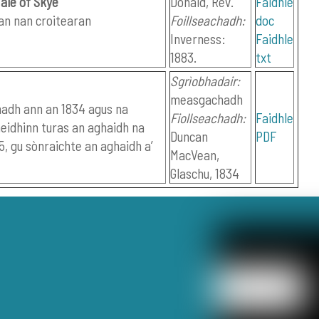
Tale of Skye
Donald, Rev.
Faidhle
ean nan croitearan
Foillseachadh:
doc
Inverness:
Faidhle
1883.
txt
Sgrìobhadair:
measgachadh
hadh ann an 1834 agus na
Fiollseachadh:
Faidhle
eidhinn turas an aghaidh na
Duncan
PDF
, gu sònraichte an aghaidh a’
MacVean,
Glaschu, 1834