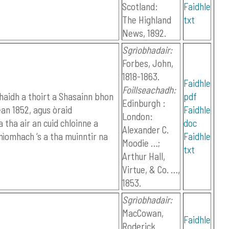
Scotland:
Faidhle
The Highland
txt
News, 1892.
Sgrìobhadair:
Forbes, John,
1818-1863.
Faidhle
Foillseachadh:
chaidh a thoirt a Shasainn bhon
pdf
Edinburgh :
ean 1852, agus òraid
Faidhle
London:
tha air an cuid chloinne a
doc
Alexander C.
nìomhach ‘s a tha muinntir na
Faidhle
Moodie …;
txt
Arthur Hall,
Virtue, & Co. …,
1853.
Sgrìobhadair:
MacCowan,
Faidhle
Roderick