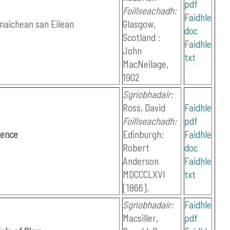
pdf
Foillseachadh:
Faidhle
aichean san Eilean
Glasgow,
doc
Scotland :
Faidhle
John
txt
MacNeilage,
1902
Sgrìobhadair:
Ross, David
Faidhle
Foillseachadh:
pdf
Hence
Edinburgh:
Faidhle
Robert
doc
Anderson
Faidhle
MDCCCLXVI
txt
[1866].
Sgrìobhadair:
Faidhle
Macsiller,
pdf