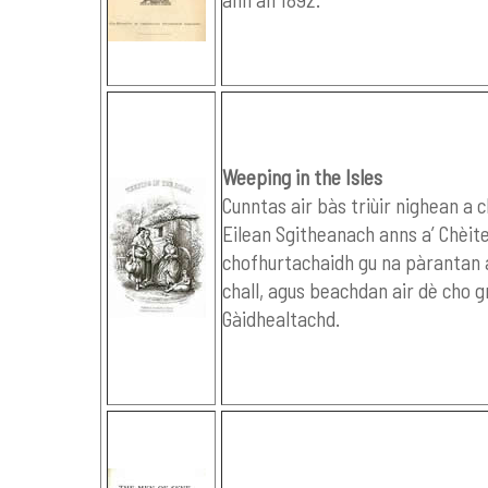
Weeping in the Isles
Cunntas air bàs triùir nighean a 
Eilean Sgitheanach anns a’ Chèit
chofhurtachaidh gu na pàrantan a 
chall, agus beachdan air dè cho g
Gàidhealtachd.