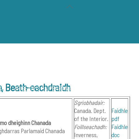
Back
To
Top
h, Beath-eachdraidh
CH
IRISEAN IS PÀIPEARAN NAIDHEACHD
CLÒ OSTAIG
Sgrìobhadair:
Canada. Dept.
Faidhle
of the Interior.
pdf
h mo dheighinn Chanada
Foillseachadh:
Faidhle
Ùghdarras Parlamaid Chanada
Inverness,
doc