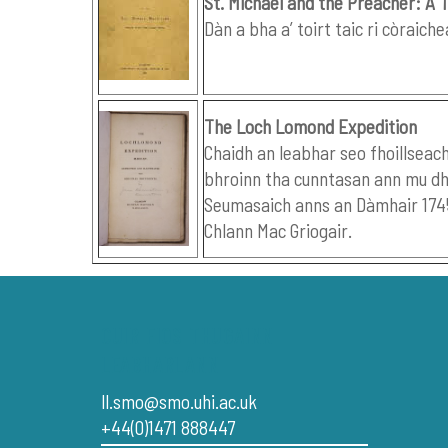
St. Michael and the Preacher: A 
Dàn a bha a’ toirt taic ri còraich
The Loch Lomond Expedition
Chaidh an leabhar seo fhoillseac
bhroinn tha cunntasan ann mu dh
Seumasaich anns an Dàmhair 1745
Chlann Mac Griogair.
CUIR FIOS THUGAINN
LEABHARLANN
ll.smo@smo.uhi.ac.uk
+44(0)1471 888447