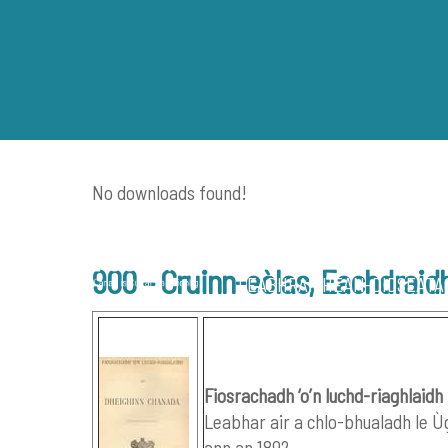
Skip
to
content
No downloads found!
900 – Cruinn-eòlas, Eachdraid
LEABHRAICHEAN-DIDSEATA
Fiosrachadh ‘o’n luchd-riaghlaid
Leabhar air a chlo-bhualadh le 
ann an 1892.