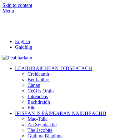
Skip to content
Menu
English
Gaidhlig
LEABHRAICHEAN-DIDSEATACH
Creideamh
Beul-aithris
Cànan
Ceòl is Orain
Litreachas
Eachdraidh
Eile
IRISEAN IS PÀIPEARAN NAIDHEACHD
Mac-Talla
An Sgeulaiche
The Jacobite
Guth na Bliadhna